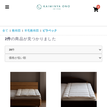
0
全て
|
敷布団
|
羊毛敷布団
|
ビラベック
2件
の商品が見つかりました