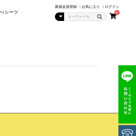
新規会員登録
|
お気に入り
|
ログイン
ー/シーツ
0
ルケッ
○ (真夏)
○ (夏)
○(春秋)
○(春秋~冬)
○(冬)
●(真冬)
ポーランド
国
ーランド
ーランド
ー
団カバー
Xシーツ
バー
素材で選ぶ
快眠屋オリジナル
ビラベック
オールシーズン
冬用
夏用
ルームシューズ
ストール・ショール
カシミヤ
シルク
ウール
コットン
コットン&アクリル