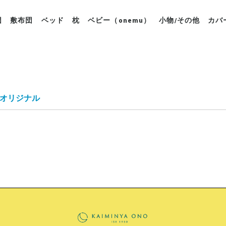
団
敷布団
ベッド
枕
ベビー（onemu）
小物/その他
カバ
布団
布団リフォーム
他の掛布団
床用マットレス
床用ウッドスプリング
オーバーレイマットレス
羊毛敷布団
ベッド用マットレス
ベッド用ウッドスプリング
オーバーレイマットレス
ベッドパッド
ベッドフレーム
枕本体
枕カバー
厚みで選ぶ
グレードで選ぶ
サイズで選ぶ
ベビー＆キッズ
セール・アウトレット
西川羽毛布団
羊毛・キャメル掛布団
シルク掛布団
リネン・ラミー麻掛布団
快眠屋オリジナル
フィットラボ
ボディドクター
ビラベック
マニフレックス
ムアツスリープスパ
快眠屋オリジナル
ビラベック
その他
快眠屋オリジナル
リラックス
プロナトゥーラ
ジェルトロン
フィットラボ
ボディドクター
ビラベック
マニフレックス
快眠屋オリジナル
ビラベック
パジャマ
毛布/ブランケット
ガーゼケット・タオ
ベッドパッド
敷パッド
雑貨
丸洗い
保温力●○○○○
保温力●●○○○
保温力●●●○○
保温力●●●●○
保温力●●●●●
保温力●●●●●
SSSクラス|
SSクラス|中
Sクラス|ポ
Sクラス|中国
Aクラス|ポ
Aクラス|中国
シングル
セミダブル
ダブル
クイーン
キング
ワイドキング
サイズオーダ
掛布
BO
枕カ
ト
オリジナル