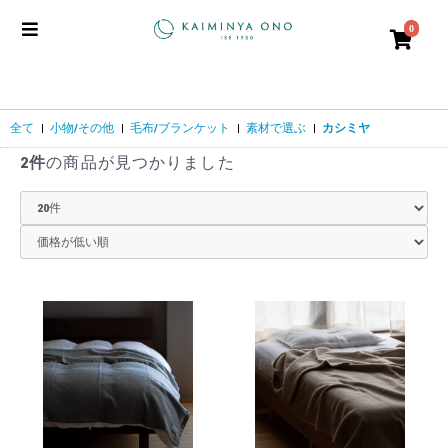
0
全て
|
小物/その他
|
毛布/ブランケット
|
素材で選ぶ
|
カシミヤ
2件
の商品が見つかりました